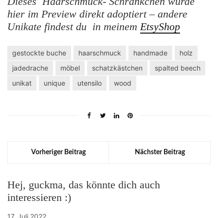
Dieses Haarschmuck- Schränkchen
wurde
hier im Preview direkt adoptiert – andere
Unikate findest du in meinem
EtsyShop
gestockte buche
haarschmuck
handmade
holz
jadedrache
möbel
schatzkästchen
spalted beech
unikat
unique
utensilo
wood
Vorheriger Beitrag
Nächster Beitrag
Hej, guckma, das könnte dich auch
interessieren :)
17. Juli 2022