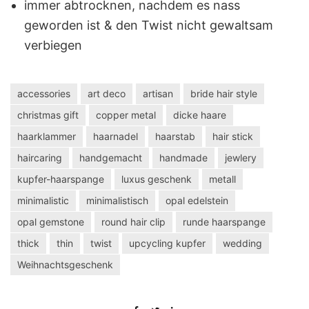
immer abtrocknen, nachdem es nass
geworden ist & den Twist nicht gewaltsam
verbiegen
accessories
art deco
artisan
bride hair style
christmas gift
copper metal
dicke haare
haarklammer
haarnadel
haarstab
hair stick
haircaring
handgemacht
handmade
jewlery
kupfer-haarspange
luxus geschenk
metall
minimalistic
minimalistisch
opal edelstein
opal gemstone
round hair clip
runde haarspange
thick
thin
twist
upcycling kupfer
wedding
Weihnachtsgeschenk