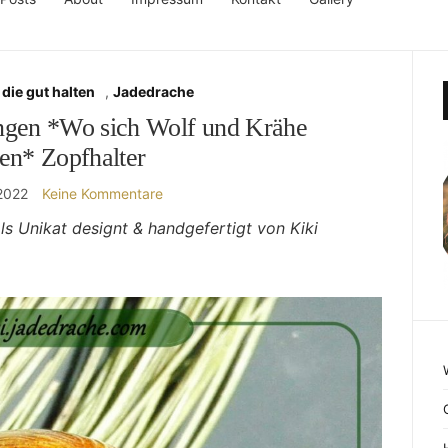
die gut halten
,
Jadedrache
gen *Wo sich Wolf und Krähe
fen* Zopfhalter
 2022
Keine Kommentare
s Unikat designt & handgefertigt von Kiki