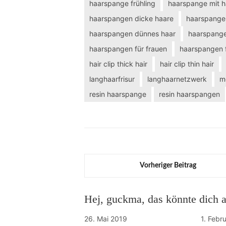
haarspange frühling
haarspange mit 
haarspangen dicke haare
haarspangen
haarspangen dünnes haar
haarspange
haarspangen für frauen
haarspangen f
hair clip thick hair
hair clip thin hair
langhaarfrisur
langhaarnetzwerk
m
resin haarspange
resin haarspangen
Vorheriger Beitrag
Hej, guckma, das könnte dich au
26. Mai 2019
1. Febr