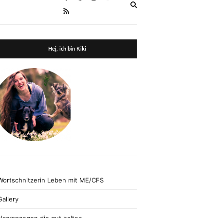
Expand
search
form
Hej, ich bin Kiki
Wortschnitzerin Leben mit ME/CFS
Gallery