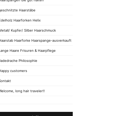
Haarspangen die gut halten
geschnitzte Haarstäbe
Edelholz Haarforken Helix
Metall/ Kupfer/ Silber Haarschmuck
Haarstab Haarforke Haarspange-ausverkauft
Lange Haare Frisuren & Haarpflege
Jadedrache Philosophie
Happy customers
Kontakt
Welcome, long hair traveler!!