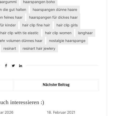
haargummi
haarspangen boho
 die gut halten
haarspangen dünne haare
n feines haar
haarspangen für dickes haar
ür kinder
hair clip fine hair
hair clip girls
hair clip with tie elastic
hair clip women
langhaar
ehr volumen dünnes haar
nostalgie haarspange
resinart
resinart hair jewlery
Nächster Beitrag
ch interessieren :)
uar 2026
18. Februar 2021