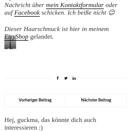
Nachricht über
mein Kontaktformular
oder
auf
Facebook
schicken. Ich beiße nicht 😉
Dieser Haarschmuck ist hier in meinem
EtsyShop
gelandet.
*
WalnussWelle
*
WalnussWelle
*
*
Haarstab
Haarstab
Vorheriger Beitrag
Nächster Beitrag
Hej, guckma, das könnte dich auch
interessieren :)