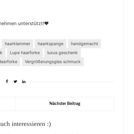
nehmen unterstützt!❤️
haarklammer
haarkspange
handgemacht
ck
Lupe haarforke
luxus geschenk
Haarforke
Vergrößerungsglas schmuck
Nächster Beitrag
ch interessieren :)