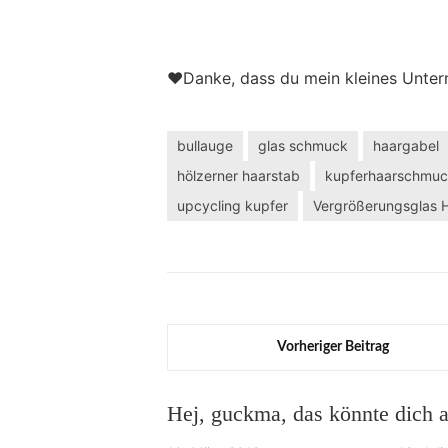
❤️Danke, dass du mein kleines Unter
bullauge
glas schmuck
haargabel
hölzerner haarstab
kupferhaarschmu
upcycling kupfer
Vergrößerungsglas 
Vorheriger Beitrag
Hej, guckma, das könnte dich au