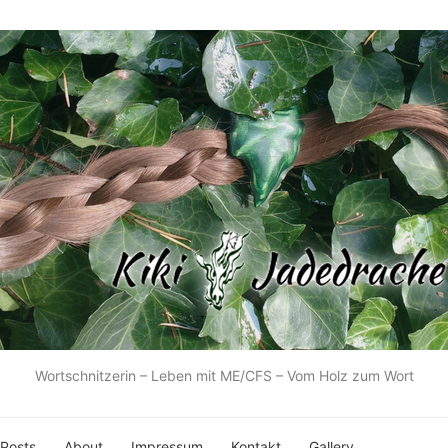
Wortschnitzerin – Leben mit ME/CFS – Vom Holz zum Wort
 Posts
About
Impressum
Kontakt
Gallery