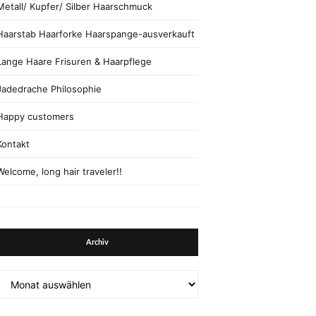
Metall/ Kupfer/ Silber Haarschmuck
Haarstab Haarforke Haarspange-ausverkauft
Lange Haare Frisuren & Haarpflege
Jadedrache Philosophie
Happy customers
Kontakt
Welcome, long hair traveler!!
Archiv
Archiv