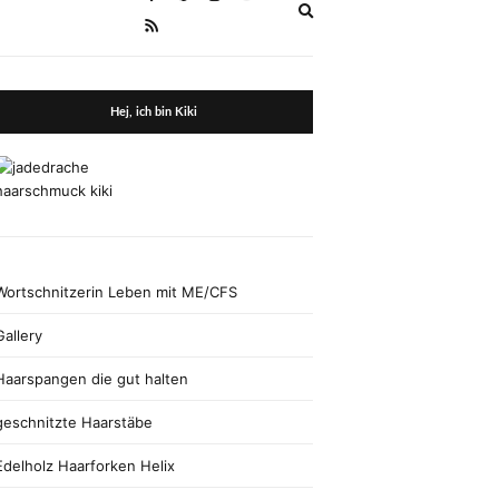
Expand
search
form
Hej, ich bin Kiki
Wortschnitzerin Leben mit ME/CFS
Gallery
Haarspangen die gut halten
geschnitzte Haarstäbe
Edelholz Haarforken Helix