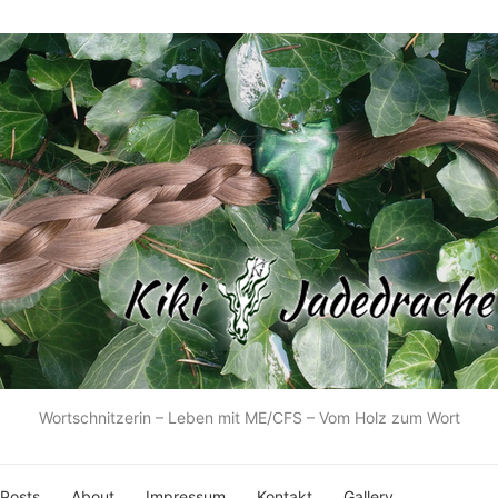
Wortschnitzerin – Leben mit ME/CFS – Vom Holz zum Wort
 Posts
About
Impressum
Kontakt
Gallery