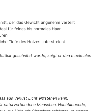
itt, der das Gewicht angenehm verteilt
ideal für feines bis normales Haar
uren
liche Tiefe des Holzes unterstreicht
stück geschnitzt wurde, zeigt er den maximalen
n
ass aus Verlust Licht entstehen kann.
für naturverbundene Menschen, Nachtliebende,
lle, die Holz mit Charakter schätzen.
m besten