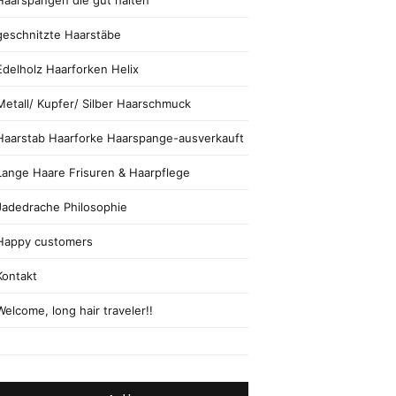
Haarspangen die gut halten
geschnitzte Haarstäbe
Edelholz Haarforken Helix
Metall/ Kupfer/ Silber Haarschmuck
Haarstab Haarforke Haarspange-ausverkauft
Lange Haare Frisuren & Haarpflege
Jadedrache Philosophie
Happy customers
Kontakt
Welcome, long hair traveler!!