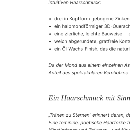
intuitiven Haarschmuck:
drei in Kopfform gebogene Zinken
ein halbmondförmiger 3D-Querschn
eine zierliche, leichte Bauweise – 
weich abgerundete, gratfreie Kont
ein Öl-Wachs-Finish, das die natür
Da der Mond aus einem einzelnen Ast
Anteil des spektakulären Kernholzes.
Ein Haarschmuck mit Sin
„Tränen zu Sternen“ erinnert daran, d
Eine feminine, poetische Haarforke 
Künstlerinnen und Träumer – und für a