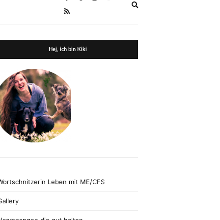
Expand
search
form
Hej, ich bin Kiki
Wortschnitzerin Leben mit ME/CFS
Gallery