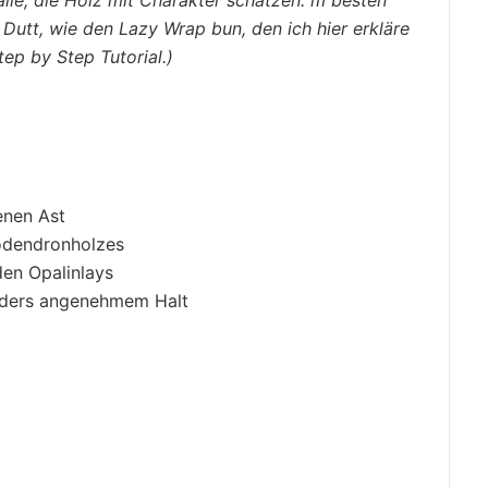
 Dutt, wie den Lazy Wrap bun, den ich hier erkläre
ep by Step Tutorial.)
enen Ast
odendronholzes
en Opalinlays
ders angenehmem Halt