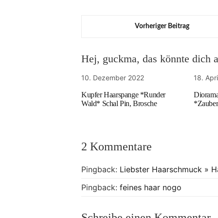
Vorheriger Beitrag
Hej, guckma, das könnte dich au
10. Dezember 2022
18. Apr
Kupfer Haarspange *Runder
Diorama
Wald* Schal Pin, Brosche
*Zaube
2 Kommentare
Pingback:
Liebster Haarschmuck » 
Pingback:
feines haar nogo
Schreibe einen Kommentar