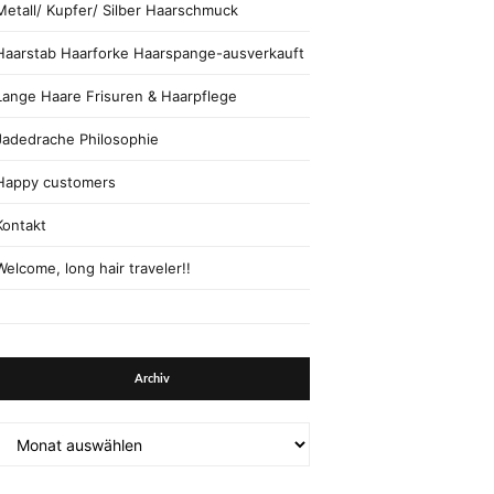
Metall/ Kupfer/ Silber Haarschmuck
Haarstab Haarforke Haarspange-ausverkauft
Lange Haare Frisuren & Haarpflege
Jadedrache Philosophie
Happy customers
Kontakt
Welcome, long hair traveler!!
Archiv
Archiv