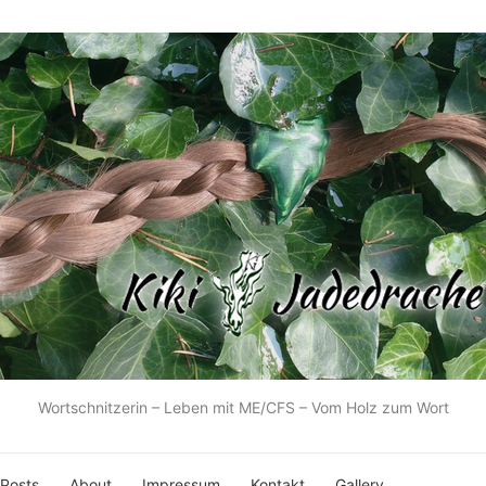
Wortschnitzerin – Leben mit ME/CFS – Vom Holz zum Wort
 Posts
About
Impressum
Kontakt
Gallery