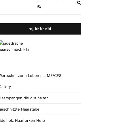
Expand
search
form
Hej, ich bin Kiki
Wortschnitzerin Leben mit ME/CFS
Gallery
Haarspangen die gut halten
geschnitzte Haarstäbe
Edelholz Haarforken Helix