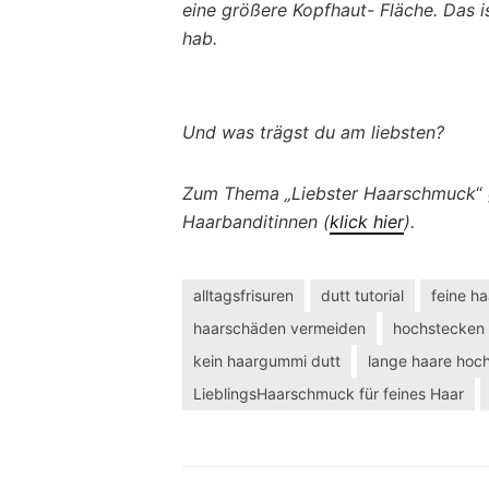
eine größere Kopfhaut- Fläche. Das 
hab.
Und was trägst du am liebsten?
Zum Thema „Liebster Haarschmuck
“
Haarbanditinnen (
klick hier
).
alltagsfrisuren
dutt tutorial
feine h
haarschäden vermeiden
hochstecken
kein haargummi dutt
lange haare hoc
LieblingsHaarschmuck für feines Haar