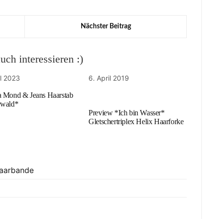
Nächster Beitrag
ch interessieren :)
il 2023
6. April 2019
 Mond & Jeans Haarstab
rwald*
Preview *Ich bin Wasser*
Gletschertriplex Helix Haarforke
Haarbande