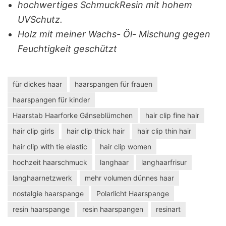
hochwertiges SchmuckResin mit hohem
UVSchutz.
Holz mit meiner Wachs- Öl- Mischung gegen
Feuchtigkeit geschützt
für dickes haar
haarspangen für frauen
haarspangen für kinder
Haarstab Haarforke Gänseblümchen
hair clip fine hair
hair clip girls
hair clip thick hair
hair clip thin hair
hair clip with tie elastic
hair clip women
hochzeit haarschmuck
langhaar
langhaarfrisur
langhaarnetzwerk
mehr volumen dünnes haar
nostalgie haarspange
Polarlicht Haarspange
resin haarspange
resin haarspangen
resinart