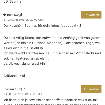
LG, Sabrina
sagt:
kiki
Antworten
31. JANUAR 2018 UM 20:03 UHR
Dankeschön, Sabrina, für dein liebes feedback! <3
Du hast völlig Recht, der Aufwand, die Anhängigkeit von gutem
Wetter (ich bin ein Outdoor- Mädchen)... die seltenen Tage, wo
es wirklich gut aussieht 😀
Ich werd wohl stattdessen mal ´n bisschen mit VictoriaRolls und
solchen features rumspielen...
Ja, Abwechslung rules! Hihi
Grüßchen Kiki
sagt:
miriam
Antworten
1. FEBRUAR 2018 UM 20:52 UHR
ich finde dich ja sowieso so schön 🙂 tatsächlich wirkst du mit
dutt auch überhaupt nicht streng und dein gesicht hat so eine