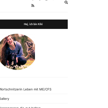
Expand
search
form
Hej, ich bin Kiki
Wortschnitzerin Leben mit ME/CFS
Gallery