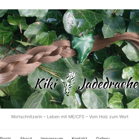
Wortschnitzerin – Leben mit ME/CFS – Vom Holz zum Wort
 Posts
About
Impressum
Kontakt
Gallery