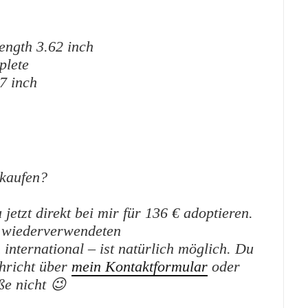
ength 3.62 inch
plete
57 inch
kaufen?
etzt direkt bei mir für 136 € adoptieren.
n wiederverwendeten
international – ist natürlich möglich.
Du
chricht über
mein Kontaktformular
oder
ße nicht 😉