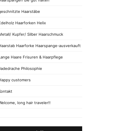
Haarspangen die gut halten
geschnitzte Haarstäbe
Edelholz Haarforken Helix
Metall/ Kupfer/ Silber Haarschmuck
Haarstab Haarforke Haarspange-ausverkauft
Lange Haare Frisuren & Haarpflege
Jadedrache Philosophie
Happy customers
Kontakt
Welcome, long hair traveler!!