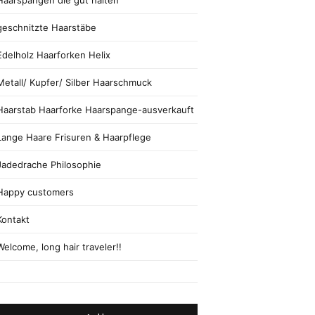
Haarspangen die gut halten
geschnitzte Haarstäbe
Edelholz Haarforken Helix
Metall/ Kupfer/ Silber Haarschmuck
Haarstab Haarforke Haarspange-ausverkauft
Lange Haare Frisuren & Haarpflege
Jadedrache Philosophie
Happy customers
Kontakt
Welcome, long hair traveler!!