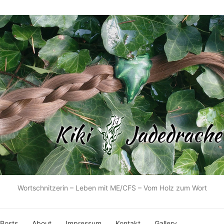
Wortschnitzerin – Leben mit ME/CFS – Vom Holz zum Wort
 Posts
About
Impressum
Kontakt
Gallery