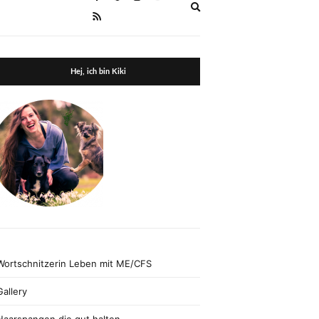
Expand
search
form
Hej, ich bin Kiki
Wortschnitzerin Leben mit ME/CFS
Gallery