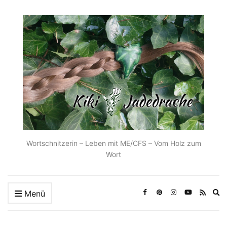
Wortschnitzerin – Leben mit ME/CFS – Vom Holz zum
Wort
Ex
Menü
se
fo