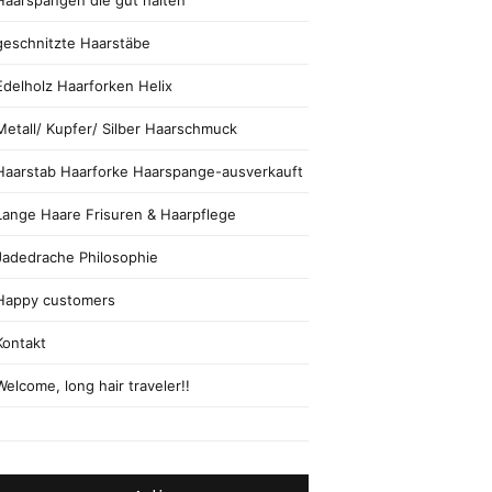
Haarspangen die gut halten
geschnitzte Haarstäbe
Edelholz Haarforken Helix
Metall/ Kupfer/ Silber Haarschmuck
Haarstab Haarforke Haarspange-ausverkauft
Lange Haare Frisuren & Haarpflege
Jadedrache Philosophie
Happy customers
Kontakt
Welcome, long hair traveler!!