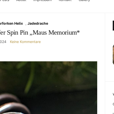
rforken Helix
,
Jadedrache
fer Spin Pin „Maus Memorium*
2024
Keine Kommentare