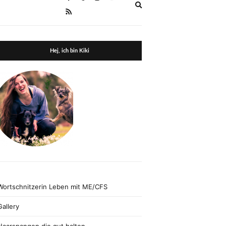
Expand
search
form
Hej, ich bin Kiki
Wortschnitzerin Leben mit ME/CFS
Gallery