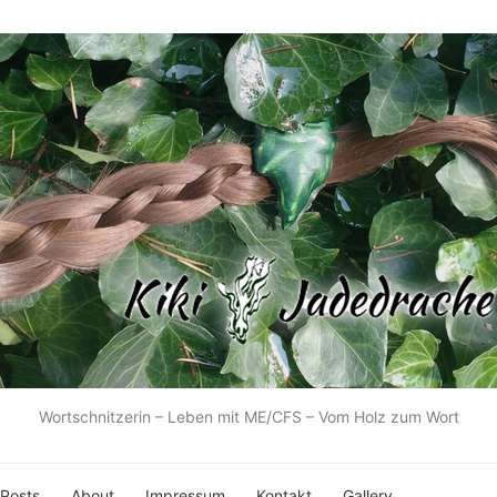
Wortschnitzerin – Leben mit ME/CFS – Vom Holz zum Wort
 Posts
About
Impressum
Kontakt
Gallery