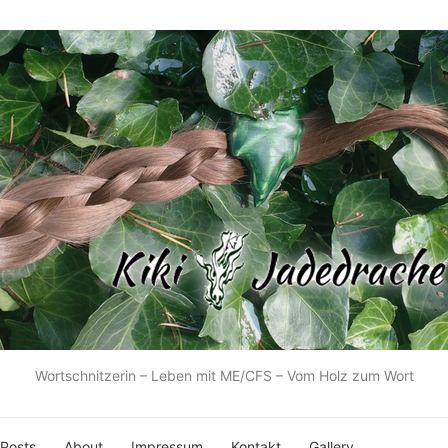
Wortschnitzerin – Leben mit ME/CFS – Vom Holz zum Wort
 Posts
About
Impressum
Kontakt
Gallery