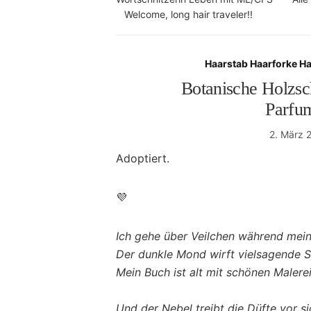
Welcome, long hair traveler!!
Haarstab Haarforke H
Botanische Holzsc
Parfu
2. März 
Adoptiert.
💜
Ich gehe über Veilchen während mein 
Der dunkle Mond wirft vielsagende S
Mein Buch ist alt mit schönen Malere
Und der Nebel treibt die Düfte vor si