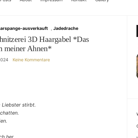
aarspange-ausverkauft
,
Jadedrache
hnitzerei 3D Haargabel *Das
m meiner Ahnen*
2024
Keine Kommentare
Liebster stirbt.
chatten.
ien.
ch her.