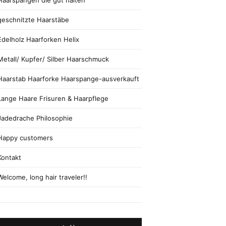
Haarspangen die gut halten
geschnitzte Haarstäbe
Edelholz Haarforken Helix
Metall/ Kupfer/ Silber Haarschmuck
Haarstab Haarforke Haarspange-ausverkauft
Lange Haare Frisuren & Haarpflege
Jadedrache Philosophie
Happy customers
Kontakt
Welcome, long hair traveler!!