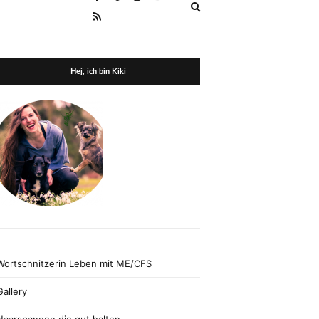
Expand
search
form
Hej, ich bin Kiki
Wortschnitzerin Leben mit ME/CFS
Gallery