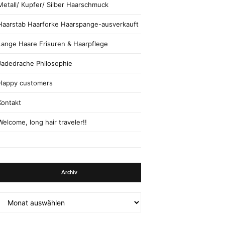
Metall/ Kupfer/ Silber Haarschmuck
Haarstab Haarforke Haarspange-ausverkauft
Lange Haare Frisuren & Haarpflege
Jadedrache Philosophie
Happy customers
Kontakt
Welcome, long hair traveler!!
Archiv
Archiv