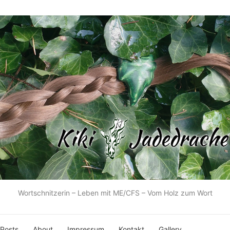
Wortschnitzerin – Leben mit ME/CFS – Vom Holz zum Wort
 Posts
About
Impressum
Kontakt
Gallery