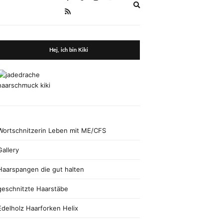
Expand
search
form
Hej, ich bin Kiki
Wortschnitzerin Leben mit ME/CFS
Gallery
Haarspangen die gut halten
geschnitzte Haarstäbe
Edelholz Haarforken Helix