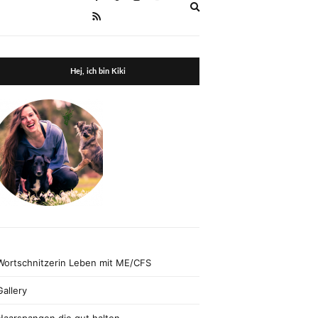
Expand
search
form
Hej, ich bin Kiki
Wortschnitzerin Leben mit ME/CFS
Gallery