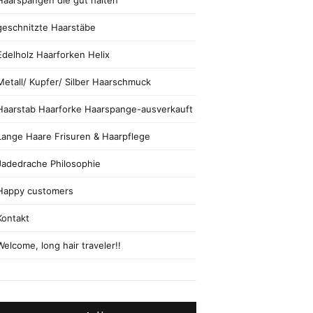
Haarspangen die gut halten
geschnitzte Haarstäbe
Edelholz Haarforken Helix
Metall/ Kupfer/ Silber Haarschmuck
Haarstab Haarforke Haarspange-ausverkauft
Lange Haare Frisuren & Haarpflege
Jadedrache Philosophie
Happy customers
Kontakt
Welcome, long hair traveler!!