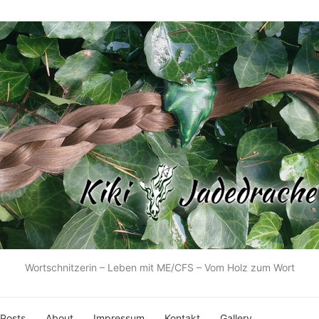
Wortschnitzerin – Leben mit ME/CFS – Vom Holz zum Wort
 Posts
About
Impressum
Kontakt
Gallery