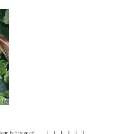
Expand
ong hair traveler!!