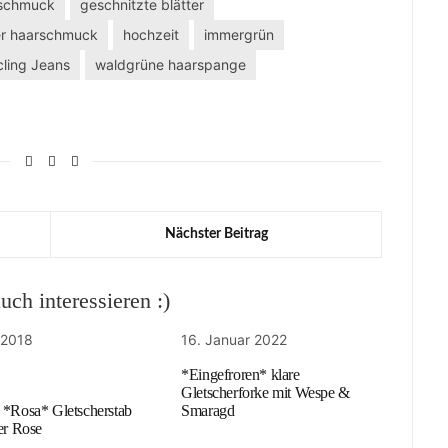
fschmuck
geschnitzte blätter
r haarschmuck
hochzeit
immergrün
ling Jeans
waldgrüne haarspange
Nächster Beitrag
ch interessieren :)
 2018
16. Januar 2022
*Eingefroren* klare
Gletscherforke mit Wespe &
 *Rosa* Gletscherstab
Smaragd
er Rose