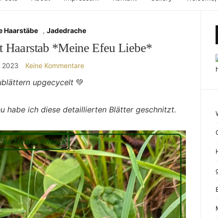
e Haarstäbe
,
Jadedrache
tt Haarstab *Meine Efeu Liebe*
r 2023
Keine Kommentare
ublättern upgecycelt
💚
 habe ich diese detaillierten Blätter geschnitzt.