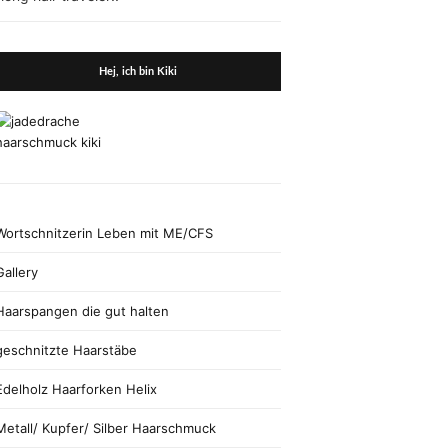
search
form
Hej, ich bin Kiki
Wortschnitzerin Leben mit ME/CFS
Gallery
Haarspangen die gut halten
geschnitzte Haarstäbe
Edelholz Haarforken Helix
Metall/ Kupfer/ Silber Haarschmuck