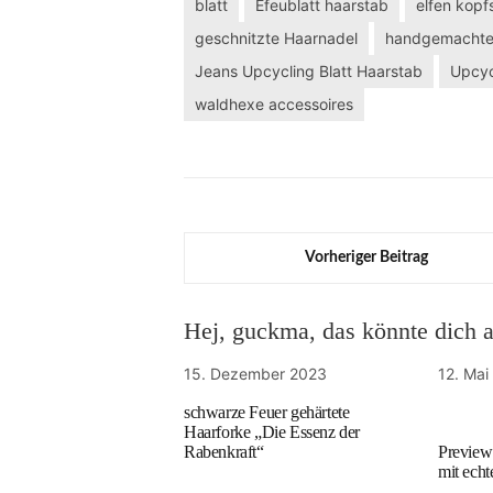
blatt
Efeublatt haarstab
elfen kop
geschnitzte Haarnadel
handgemachte
Jeans Upcycling Blatt Haarstab
Upcyc
waldhexe accessoires
Vorheriger Beitrag
Hej, guckma, das könnte dich au
15. Dezember 2023
12. Mai
schwarze Feuer gehärtete
Haarforke „Die Essenz der
Rabenkraft“
Preview
mit echt