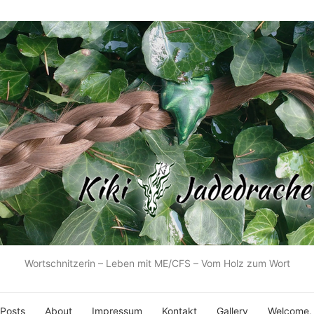
Wortschnitzerin – Leben mit ME/CFS – Vom Holz zum Wort
 Posts
About
Impressum
Kontakt
Gallery
Welcome, l