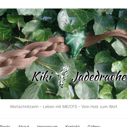
Wortschnitzerin – Leben mit ME/CFS – Vom Holz zum Wort
 Posts
About
Impressum
Kontakt
Gallery