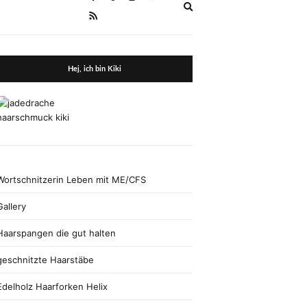
Expand
search
form
Hej, ich bin Kiki
Wortschnitzerin Leben mit ME/CFS
Gallery
Haarspangen die gut halten
geschnitzte Haarstäbe
Edelholz Haarforken Helix