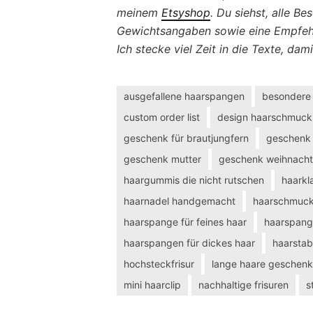
meinem
Etsyshop
. Du siehst, alle B
Gewichtsangaben sowie eine Empfehlu
Ich stecke viel Zeit in die Texte, da
ausgefallene haarspangen
besondere
custom order list
design haarschmuck
geschenk für brautjungfern
geschenk 
geschenk mutter
geschenk weihnach
haargummis die nicht rutschen
haarkl
haarnadel handgemacht
haarschmuc
haarspange für feines haar
haarspan
haarspangen für dickes haar
haarstab
hochsteckfrisur
lange haare geschenk
mini haarclip
nachhaltige frisuren
s