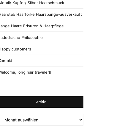
Metall/ Kupfer/ Silber Haarschmuck
Haarstab Haarforke Haarspange-ausverkauft
Lange Haare Frisuren & Haarpflege
Jadedrache Philosophie
Happy customers
Kontakt
Welcome, long hair traveler!!
Archiv
Archiv