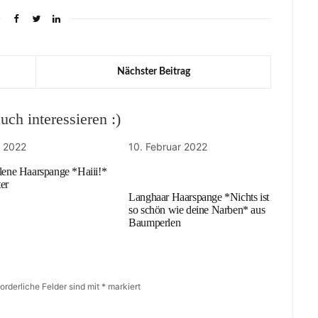
Nächster Beitrag
ch interessieren :)
z 2022
10. Februar 2022
llene Haarspange *Haiii!*
er
Langhaar Haarspange *Nichts ist
so schön wie deine Narben* aus
Baumperlen
forderliche Felder sind mit
*
markiert