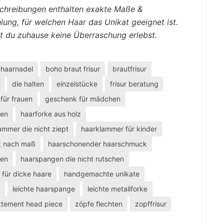
eschreibungen enthalten exakte Maße &
ng, für welchen Haar das Unikat geeignet ist.
mit du zuhause keine Überraschung erlebst.
 haarnadel
boho braut frisur
brautfrisur
die halten
einzelstücke
frisur beratung
für frauen
geschenk für mädchen
ten
haarforke aus holz
ammer die nicht ziept
haarklammer für kinder
k nach maß
haarschonender haarschmuck
gen
haarspangen die nicht rutschen
 für dicke haare
handgemachte unikate
leichte haarspange
leichte metallforke
ttement head piece
zöpfe flechten
zopffrisur