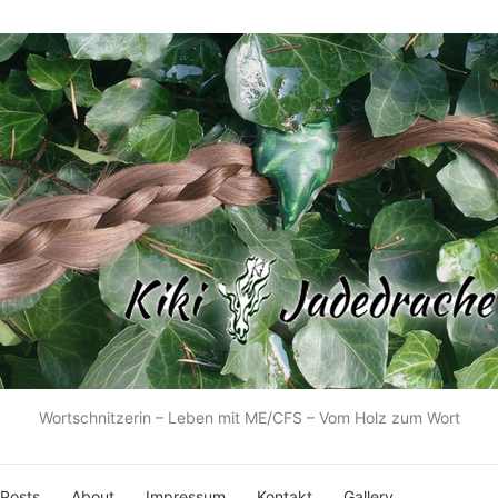
Wortschnitzerin – Leben mit ME/CFS – Vom Holz zum Wort
 Posts
About
Impressum
Kontakt
Gallery