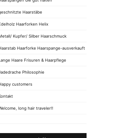
Haarspangen die gut halten
geschnitzte Haarstäbe
Edelholz Haarforken Helix
Metall/ Kupfer/ Silber Haarschmuck
Haarstab Haarforke Haarspange-ausverkauft
Lange Haare Frisuren & Haarpflege
Jadedrache Philosophie
Happy customers
Kontakt
Welcome, long hair traveler!!