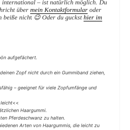
international – ist natürlich möglich.
Du
chricht
über
mein Kontaktformular
oder
h beiße nich
t
😉
Oder du guckst
hier im
ön aufgefächert.
deinen Zopf nicht durch ein Gummiband ziehen,
fähig – geeignet für viele Zopfumfänge und
leicht
<<
sätzlichen Haargummi.
ten Pferdeschwanz zu halten.
chiedenen Arten von Haargummis, die leicht zu