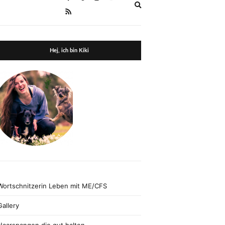
Expand
search
form
Hej, ich bin Kiki
Wortschnitzerin Leben mit ME/CFS
Gallery