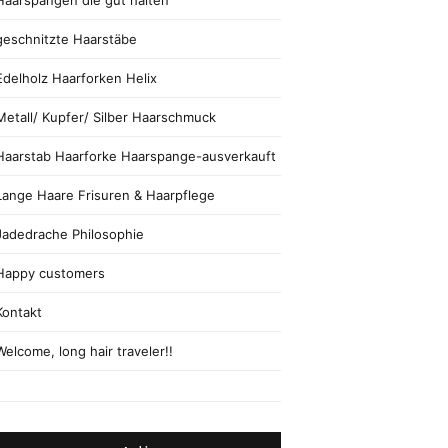
Haarspangen die gut halten
geschnitzte Haarstäbe
Edelholz Haarforken Helix
Metall/ Kupfer/ Silber Haarschmuck
Haarstab Haarforke Haarspange-ausverkauft
Lange Haare Frisuren & Haarpflege
Jadedrache Philosophie
Happy customers
Kontakt
Welcome, long hair traveler!!