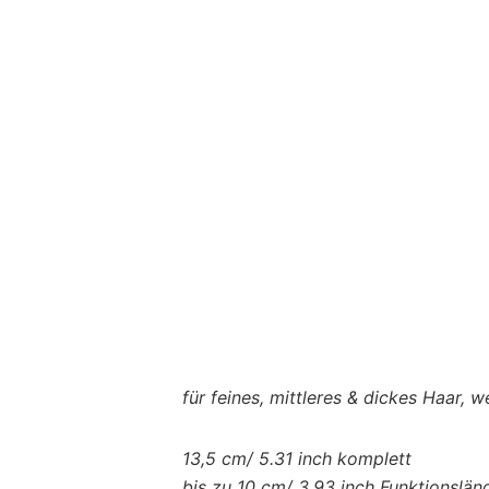
für feines, mittleres & dickes Haar, 
13,5 cm/ 5.31 inch komplett
bis zu 10 cm/ 3.93 inch Funktionslän