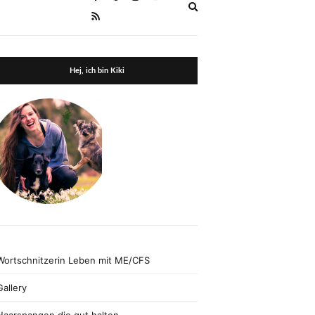
Expand
search
form
Hej, ich bin Kiki
Wortschnitzerin Leben mit ME/CFS
Gallery