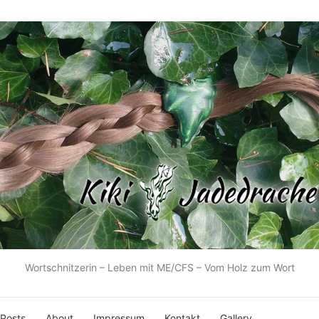
Wortschnitzerin – Leben mit ME/CFS – Vom Holz zum Wort
 Posts
About
Impressum
Kontakt
Gallery