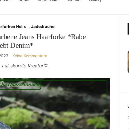
rforken Helix
,
Jadedrache
farbene Jeans Haarforke *Rabe
iebt Denim*
 2023
Keine Kommentare
 auf skurrile Kreatur
💙.