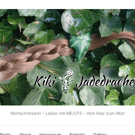
Wortschnitzerin – Leben mit ME/CFS – Vom Holz zum Wort
 Posts
About
Impressum
Kontakt
Gallery