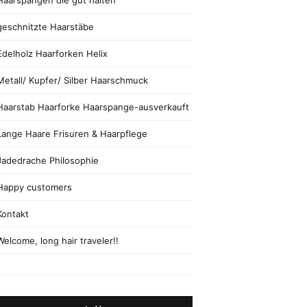
Haarspangen die gut halten
geschnitzte Haarstäbe
Edelholz Haarforken Helix
Metall/ Kupfer/ Silber Haarschmuck
Haarstab Haarforke Haarspange-ausverkauft
Lange Haare Frisuren & Haarpflege
Jadedrache Philosophie
Happy customers
Kontakt
Welcome, long hair traveler!!