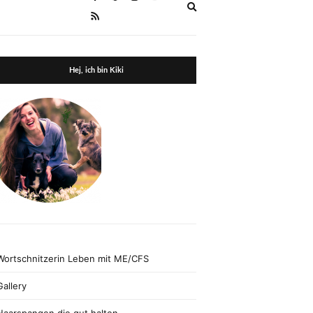
Expand
search
form
Hej, ich bin Kiki
Wortschnitzerin Leben mit ME/CFS
Gallery